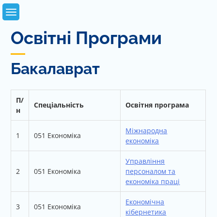
Skip
to
content
Освітні Програми
Бакалаврат
П/
Спеціальність
Освітня програма
н
Міжнародна
1
051 Економіка
економіка
Управління
2
051 Економіка
персоналом та
економіка праці
Економічна
3
051 Економіка
кібернетика