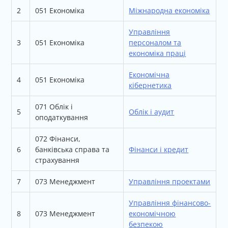
2
051 Економіка
Міжнародна економіка
Управління
3
051 Економіка
персоналом та
економіка праці
Економічна
4
051 Економіка
кібернетика
071 Облік і
5
Облік і аудит
оподаткування
072 Фінанси,
6
банківська справа та
Фінанси і кредит
страхування
7
073 Менеджмент
Управління проектами
Управління фінансово-
8
073 Менеджмент
економічною
безпекою