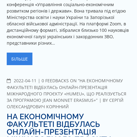
конференція «Управління соціально-економічним
розвитком регіонів і держави». Вона тривала під егідою
Міністерства освіти і науки України та Запорізької
обласної військової адміністрації. На платформі Zoom, в
дистанційному форматі, зібралися близько 100 науковців
економічної галузі українських і закордонних ЗВО,
представники різних…
БІЛЬШЕ
2022-04-11
C
0 FEEDBACKS ON “НА ЕКОНОМІЧНОМУ
O
ФАКУЛЬТЕТІ ВІДБУЛАСЬ ОНЛАЙН-ПРЕЗЕНТАЦІЯ
M
МІЖНАРОДНОГО ПРОЄКТУ «HUMEU», ЩО РЕАЛІЗУЄТЬСЯ
M
ЗА ПРОГРАМОЮ JEAN MONNET ERASMUS+”
BY
СЕРГІЙ
E
ОЛЕКСАНДРОВИЧ КОРІННИЙ
N
НА ЕКОНОМІЧНОМУ
T
ФАКУЛЬТЕТІ ВІДБУЛАСЬ
S
ОНЛАЙН-ПРЕЗЕНТАЦІЯ