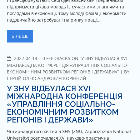
і трансформуються. Сьогодні власникам і керівникам
підприємств цікава молодь із сучасними знаннями та
поглядами в економіці, тому молоді фахівці-економісти
надзвичайно затребувані на ринку праці.…
БІЛЬШЕ
2022-04-14
C
0 FEEDBACKS ON “У ЗНУ ВІДБУЛАСЯ XVI
O
МІЖНАРОДНА КОНФЕРЕНЦІЯ «УПРАВЛІННЯ СОЦІАЛЬНО-
M
ЕКОНОМІЧНИМ РОЗВИТКОМ РЕГІОНІВ І ДЕРЖАВИ»”
BY
M
СЕРГІЙ ОЛЕКСАНДРОВИЧ КОРІННИЙ
E
У ЗНУ ВІДБУЛАСЯ XVI
N
МІЖНАРОДНА КОНФЕРЕНЦІЯ
T
«УПРАВЛІННЯ СОЦІАЛЬНО-
S
ЕКОНОМІЧНИМ РОЗВИТКОМ
РЕГІОНІВ І ДЕРЖАВИ»
Чотирнадцятого квітня в ЗНУ (ZNU, Zaporizhzhia National
University) розпочалася XVI науково-практична