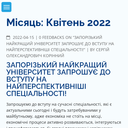
Skip
to
content
Місяць: Квітень 2022
2022-04-15
C
0 FEEDBACKS ON “ЗАПОРІЗЬКИЙ
O
НАЙКРАЩИЙ УНІВЕРСИТЕТ ЗАПРОШУЄ ДО ВСТУПУ НА
M
НАЙПЕРСПЕКТИВНІШІ СПЕЦІАЛЬНОСТІ!”
BY
СЕРГІЙ
M
ОЛЕКСАНДРОВИЧ КОРІННИЙ
E
ЗАПОРІЗЬКИЙ НАЙКРАЩИЙ
N
УНІВЕРСИТЕТ ЗАПРОШУЄ ДО
T
ВСТУПУ НА
S
НАЙПЕРСПЕКТИВНІШІ
СПЕЦІАЛЬНОСТІ!
Запрошуємо до вступу на сучасні спеціальності, які є
актуальними сьогодні і будуть затребуваними у
майбутньому, адже економіка не стоїть на місці,
економічні процеси активно розвиваються, інтегруються