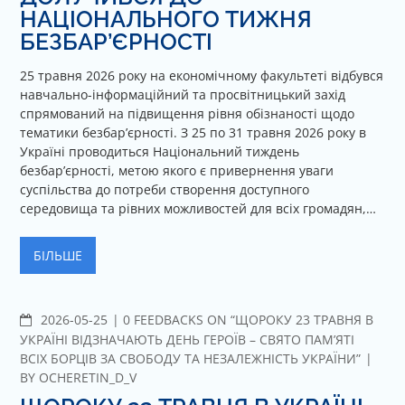
N
НАЦІОНАЛЬНОГО ТИЖНЯ
T
БЕЗБАР’ЄРНОСТІ
S
25 травня 2026 року на економічному факультеті відбувся
навчально-інформаційний та просвітницький захід
спрямований на підвищення рівня обізнаності щодо
тематики безбар’єрності. З 25 по 31 травня 2026 року в
Україні проводиться Національний тиждень
безбар’єрності, метою якого є привернення уваги
суспільства до потреби створення доступного
середовища та рівних можливостей для всіх громадян,…
БІЛЬШЕ
2026-05-25
C
0 FEEDBACKS ON “ЩОРОКУ 23 ТРАВНЯ В
O
УКРАЇНІ ВІДЗНАЧАЮТЬ ДЕНЬ ГЕРОЇВ – СВЯТО ПАМ’ЯТІ
M
ВСІХ БОРЦІВ ЗА СВОБОДУ ТА НЕЗАЛЕЖНІСТЬ УКРАЇНИ”
M
BY
OCHERETIN_D_V
E