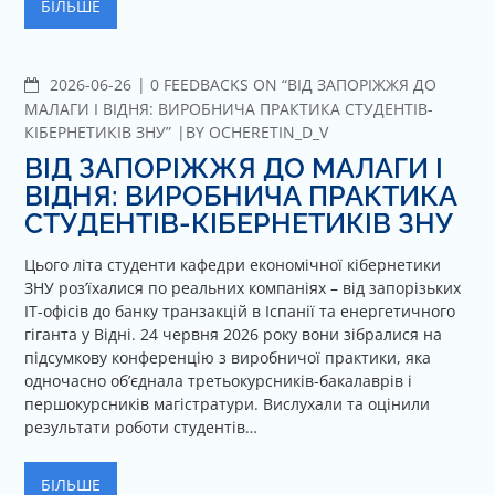
БІЛЬШЕ
2026-06-26
C
0 FEEDBACKS ON “ВІД ЗАПОРІЖЖЯ ДО
O
МАЛАГИ І ВІДНЯ: ВИРОБНИЧА ПРАКТИКА СТУДЕНТІВ-
M
КІБЕРНЕТИКІВ ЗНУ”
BY
OCHERETIN_D_V
M
ВІД ЗАПОРІЖЖЯ ДО МАЛАГИ І
E
ВІДНЯ: ВИРОБНИЧА ПРАКТИКА
N
СТУДЕНТІВ-КІБЕРНЕТИКІВ ЗНУ
T
S
Цього літа студенти кафедри економічної кібернетики
ЗНУ роз’їхалися по реальних компаніях – від запорізьких
ІТ-офісів до банку транзакцій в Іспанії та енергетичного
гіганта у Відні. 24 червня 2026 року вони зібралися на
підсумкову конференцію з виробничої практики, яка
одночасно об’єднала третьокурсників-бакалаврів і
першокурсників магістратури. Вислухали та оцінили
результати роботи студентів…
БІЛЬШЕ