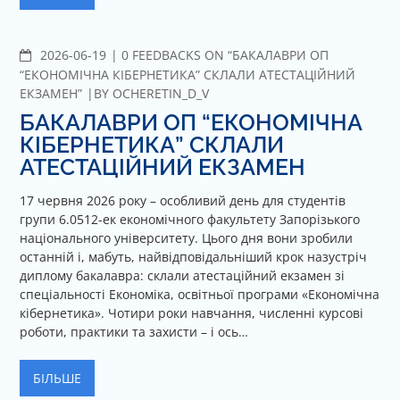
2026-06-19
C
0 FEEDBACKS ON “БАКАЛАВРИ ОП
O
“ЕКОНОМІЧНА КІБЕРНЕТИКА” СКЛАЛИ АТЕСТАЦІЙНИЙ
M
ЕКЗАМЕН”
BY
OCHERETIN_D_V
M
БАКАЛАВРИ ОП “ЕКОНОМІЧНА
E
КІБЕРНЕТИКА” СКЛАЛИ
N
АТЕСТАЦІЙНИЙ ЕКЗАМЕН
T
S
17 червня 2026 року – особливий день для студентів
групи 6.0512-ек економічного факультету Запорізького
національного університету. Цього дня вони зробили
останній і, мабуть, найвідповідальніший крок назустріч
диплому бакалавра: склали атестаційний екзамен зі
спеціальності Економіка, освітньої програми «Економічна
кібернетика». Чотири роки навчання, численні курсові
роботи, практики та захисти – і ось…
БІЛЬШЕ