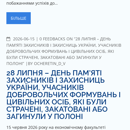
побажаннями успіхів до…
БІЛЬШЕ
2026-06-15
C
0 FEEDBACKS ON “28 ЛИПНЯ – ДЕНЬ
O
ПАМ’ЯТІ ЗАХИСНИКІВ І ЗАХИСНИЦЬ УКРАЇНИ, УЧАСНИКІВ
M
ДОБРОВОЛЬЧИХ ФОРМУВАНЬ І ЦИВІЛЬНИХ ОСІБ, ЯКІ
M
БУЛИ СТРАЧЕНІ, ЗАКАТОВАНІ АБО ЗАГИНУЛИ У
E
ПОЛОНІ”
BY
OCHERETIN_D_V
N
28 ЛИПНЯ – ДЕНЬ ПАМ’ЯТІ
T
ЗАХИСНИКІВ І ЗАХИСНИЦЬ
S
УКРАЇНИ, УЧАСНИКІВ
ДОБРОВОЛЬЧИХ ФОРМУВАНЬ І
ЦИВІЛЬНИХ ОСІБ, ЯКІ БУЛИ
СТРАЧЕНІ, ЗАКАТОВАНІ АБО
ЗАГИНУЛИ У ПОЛОНІ
15 червня 2026 року на економічному факультеті