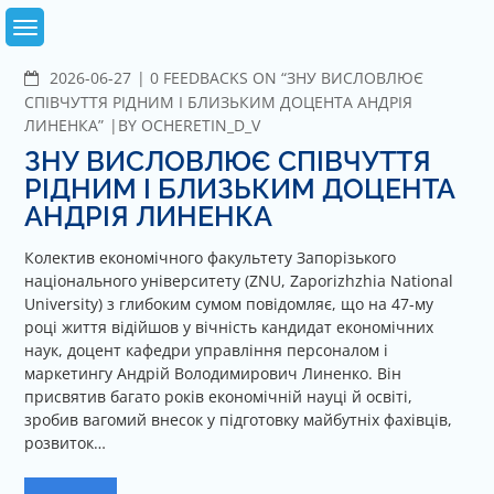
Skip
to
content
2026-06-27
C
0 FEEDBACKS ON “ЗНУ ВИСЛОВЛЮЄ
O
СПІВЧУТТЯ РІДНИМ І БЛИЗЬКИМ ДОЦЕНТА АНДРІЯ
M
ЛИНЕНКА”
BY
OCHERETIN_D_V
M
ЗНУ ВИСЛОВЛЮЄ СПІВЧУТТЯ
E
РІДНИМ І БЛИЗЬКИМ ДОЦЕНТА
N
АНДРІЯ ЛИНЕНКА
T
S
Колектив економічного факультету Запорізького
національного університету (ZNU, Zaporizhzhia National
University) з глибоким сумом повідомляє, що на 47-му
році життя відійшов у вічність кандидат економічних
наук, доцент кафедри управління персоналом і
маркетингу Андрій Володимирович Линенко. Він
присвятив багато років економічній науці й освіті,
зробив вагомий внесок у підготовку майбутніх фахівців,
розвиток…