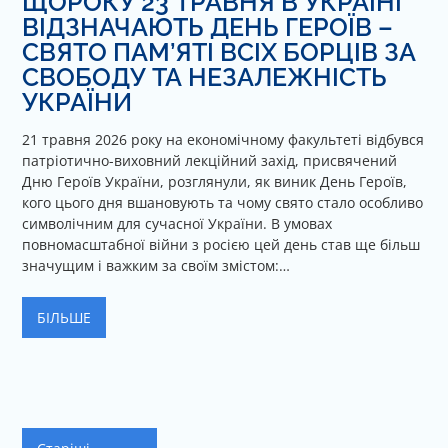
ЩОРОКУ 23 ТРАВНЯ В УКРАЇНІ
N
ВІДЗНАЧАЮТЬ ДЕНЬ ГЕРОЇВ –
T
СВЯТО ПАМ’ЯТІ ВСІХ БОРЦІВ ЗА
S
СВОБОДУ ТА НЕЗАЛЕЖНІСТЬ
УКРАЇНИ
21 травня 2026 року на економічному факультеті відбувся
патріотично-виховний лекційний захід, присвячений
Дню Героїв України, розглянули, як виник День Героїв,
кого цього дня вшановують та чому свято стало особливо
символічним для сучасної України. В умовах
повномасштабної війни з росією цей день став ще більш
значущим і важким за своїм змістом:…
БІЛЬШЕ
Навігація