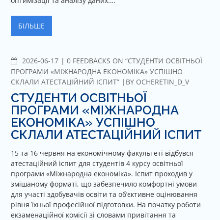
оптимізації та аналізу даних.…
БІЛЬШЕ
2026-06-17
C
0 FEEDBACKS ON “СТУДЕНТИ ОСВІТНЬОЇ
O
ПРОГРАМИ «МІЖНАРОДНА ЕКОНОМІКА» УСПІШНО
M
СКЛАЛИ АТЕСТАЦІЙНИЙ ІСПИТ”
BY
OCHERETIN_D_V
M
СТУДЕНТИ ОСВІТНЬОЇ
E
ПРОГРАМИ «МІЖНАРОДНА
N
ЕКОНОМІКА» УСПІШНО
T
СКЛАЛИ АТЕСТАЦІЙНИЙ ІСПИТ
S
15 та 16 червня на економічному факультеті відбувся
атестаційний іспит для студентів 4 курсу освітньої
програми «Міжнародна економіка». Іспит проходив у
змішаному форматі, що забезпечило комфортні умови
для участі здобувачів освіти та об’єктивне оцінювання
рівня їхньої професійної підготовки. На початку роботи
екзаменаційної комісії зі словами привітання та