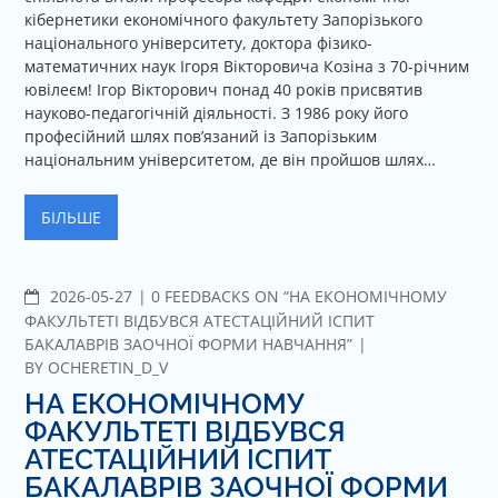
кібернетики економічного факультету Запорізького
національного університету, доктора фізико-
математичних наук Ігоря Вікторовича Козіна з 70-річним
ювілеєм! Ігор Вікторович понад 40 років присвятив
науково-педагогічній діяльності. З 1986 року його
професійний шлях пов’язаний із Запорізьким
національним університетом, де він пройшов шлях…
БІЛЬШЕ
2026-05-27
C
0 FEEDBACKS ON “НА ЕКОНОМІЧНОМУ
O
ФАКУЛЬТЕТІ ВІДБУВСЯ АТЕСТАЦІЙНИЙ ІСПИТ
M
БАКАЛАВРІВ ЗАОЧНОЇ ФОРМИ НАВЧАННЯ”
M
BY
OCHERETIN_D_V
E
НА ЕКОНОМІЧНОМУ
N
ФАКУЛЬТЕТІ ВІДБУВСЯ
T
АТЕСТАЦІЙНИЙ ІСПИТ
S
БАКАЛАВРІВ ЗАОЧНОЇ ФОРМИ