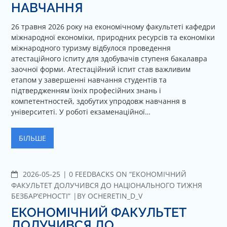
НАВЧАННЯ
26 травня 2026 року на економічному факультеті кафедри
міжнародної економіки, природних ресурсів та економіки
міжнародного туризму відбулося проведення
атестаційного іспиту для здобувачів ступеня бакалавра
заочної форми. Атестаційний іспит став важливим
етапом у завершенні навчання студентів та
підтвердженням їхніх професійних знань і
компетентностей, здобутих упродовж навчання в
університеті. У роботі екзаменаційної…
БІЛЬШЕ
2026-05-25
C
0 FEEDBACKS ON “ЕКОНОМІЧНИЙ
O
ФАКУЛЬТЕТ ДОЛУЧИВСЯ ДО НАЦІОНАЛЬНОГО ТИЖНЯ
M
БЕЗБАР’ЄРНОСТІ”
BY
OCHERETIN_D_V
M
ЕКОНОМІЧНИЙ ФАКУЛЬТЕТ
E
ДОЛУЧИВСЯ ДО