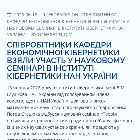
2026-06-18
C
0 FEEDBACKS ON “СПІВРОБІТНИКИ
O
КАФЕДРИ ЕКОНОМІЧНОЇ КІБЕРНЕТИКИ ВЗЯЛИ УЧАСТЬ У
M
НАУКОВОМУ СЕМІНАРІ В ІНСТИТУТІ КІБЕРНЕТИКИ НАН
M
УКРАЇНИ”
BY
OCHERETIN_D_V
E
СПІВРОБІТНИКИ КАФЕДРИ
N
ЕКОНОМІЧНОЇ КІБЕРНЕТИКИ
T
ВЗЯЛИ УЧАСТЬ У НАУКОВОМУ
S
СЕМІНАРІ В ІНСТИТУТІ
КІБЕРНЕТИКИ НАН УКРАЇНИ
16 червня 2026 року в Інституті кібернетики імені В.М.
Глушкова НАН України під головуванням члена-
кореспондента НАН України, доктора фізико-
математичних наук, старшого наукового співробітника
Петра Стецюка відбувся науковий семінар «Теорія
оптимальних рішень», який традиційно об’єднує фахівців
із різних наукових установ України, які працюють у
галузі економіко-математичного моделювання,