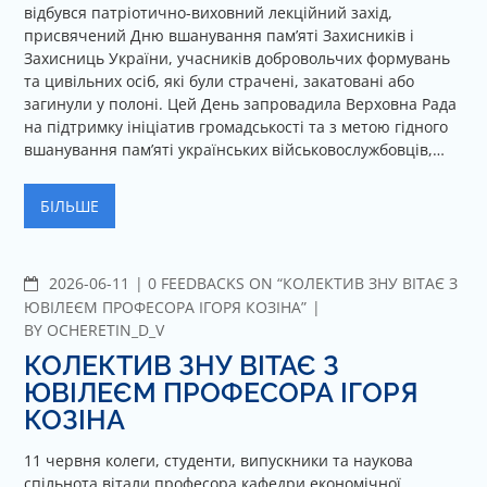
відбувся патріотично-виховний лекційний захід,
присвячений Дню вшанування пам’яті Захисників і
Захисниць України, учасників добровольчих формувань
та цивільних осіб, які були страчені, закатовані або
загинули у полоні. Цей День запровадила Верховна Рада
на підтримку ініціатив громадськості та з метою гідного
вшанування пам’яті українських військовослужбовців,…
БІЛЬШЕ
2026-06-11
C
0 FEEDBACKS ON “КОЛЕКТИВ ЗНУ ВІТАЄ З
O
ЮВІЛЕЄМ ПРОФЕСОРА ІГОРЯ КОЗІНА”
M
BY
OCHERETIN_D_V
M
КОЛЕКТИВ ЗНУ ВІТАЄ З
E
ЮВІЛЕЄМ ПРОФЕСОРА ІГОРЯ
N
КОЗІНА
T
S
11 червня колеги, студенти, випускники та наукова
спільнота вітали професора кафедри економічної