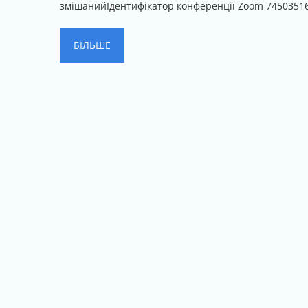
N
змішанийІдентифікатор конференції Zoom 745035161
T
S
БІЛЬШЕ