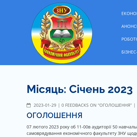
Skip
Економі
Наш факультет
to
ЕКОНО
content
АНОНС
РОБОТ
БІЗНЕ
Місяць: Січень 2023
2023-01-29
C
0 FEEDBACKS ON “ОГОЛОШЕННЯ”
O
ОГОЛОШЕННЯ
M
M
07 лютого 2023 року об 11-00в аудиторії 50 навчал
E
самоврядування економічного факультету ЗНУ щодо