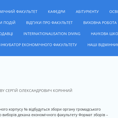
чний факультет
МІЧНИЙ ФАКУЛЬТЕТ
КАФЕДРИ
АБІТУРІЄНТУ
ОСВ
И ПОДІЙ
ВІДГУКИ ПРО ФАКУЛЬТЕТ
ВИХОВНА РОБОТА
ОДАВЦІ
INTERNATIONALISATION DIVING
НАУКОВА ШКО
С-ІНКУБАТОР ЕКОНОМІЧНОГО ФАКУЛЬТЕТУ
НАШІ ВІДМІННИ
BY
СЕРГІЙ ОЛЕКСАНДРОВИЧ КОРІННИЙ
ьного корпусу № відбудуться збори органу громадського
 виборів декана економічного факультету Формат зборів –